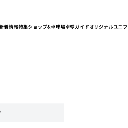
新着情報
特集
ショップ&卓球場
卓球ガイド
オリジナルユニフ
グ