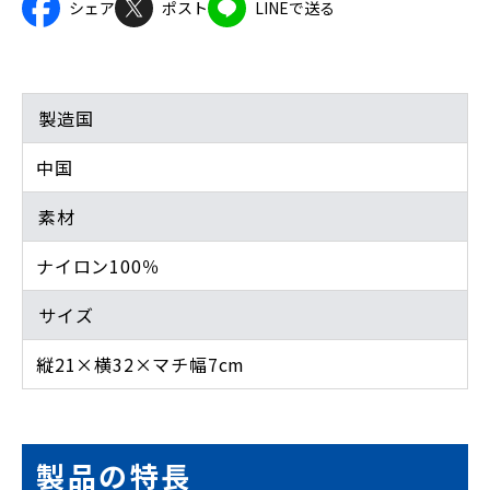
シェア
ポスト
LINEで送る
製造国
中国
素材
ナイロン100％
サイズ
縦21×横32×マチ幅7cm
製品の特長