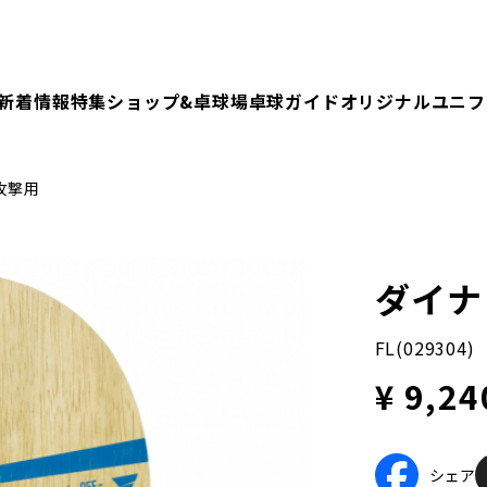
新着情報
特集
ショップ&卓球場
卓球ガイド
オリジナルユニフ
攻撃用
ダイナ
FL(029304)
¥ 9,24
シェア