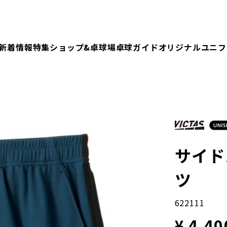
新着情報
特集
ショップ&卓球場
卓球ガイド
オリジナルユニフ
サイド
ツ
622111
¥ 4,40