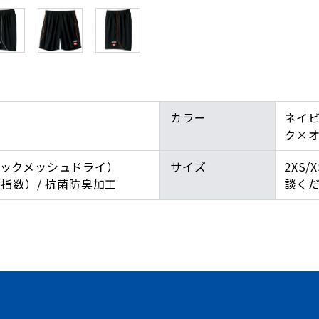
カラー
ネイ
ク×
バックメッシュドライ）
サイズ
2XS/
護指数）/ 抗菌防臭加工
談く