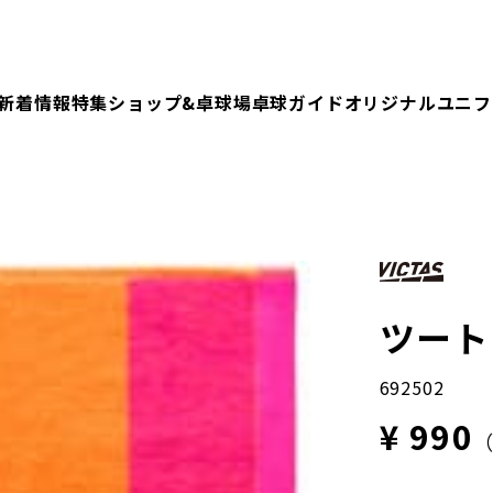
新着情報
特集
ショップ&卓球場
卓球ガイド
オリジナルユニフ
ツート
692502
¥ 990