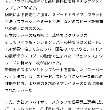
て、フラット系技術でも高い操作性を発揮するランクア
ップしたORCギア。
回転による安定性に加え、スピードドライブ、フラット
打法（スマッシュやミート打法）などのスピード攻撃重
視の選手におススメ。
日本製ラバーの持ち味は、球持ちとグリップ力。
そしてドイツ製テンションラバーの持ち味はスピード。
TSPが長年培ってきたラバー開発のノウハウと、ドイツ
の最新テクノロジーの融合で生まれた『ヴェンタス』シ
リーズに新たな一枚が加わった。
新開発のスポンジとトップシートを搭載した『スーパー
ヴェンタス』は、スピード、スピン共にシリーズ最高の
性能を持ち、より威力を求めるプレイヤーのために開発
されたラバーだ。
また、弊社アドバイザリースタッフの松平賢二選手に試
打してもらったところ「良いラバーは、ツッツキやナッ