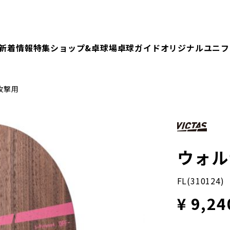
新着情報
特集
ショップ&卓球場
卓球ガイド
オリジナルユニフ
攻撃用
ウォル
FL(310124)
¥ 9,24