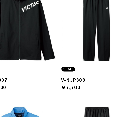
307
V-NJP308
00
￥7,700