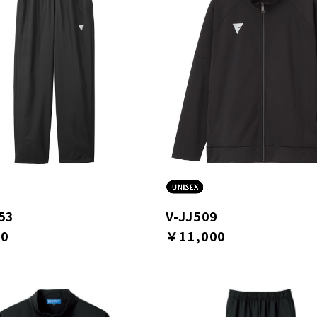
53
V-JJ509
00
￥11,000