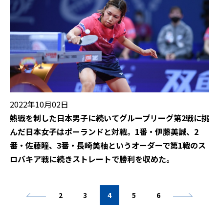
2022年10月02日
熱戦を制した日本男子に続いてグループリーグ第2戦に挑
んだ日本女子はポーランドと対戦。1番・伊藤美誠、2
番・佐藤瞳、3番・長崎美柚というオーダーで第1戦のス
ロバキア戦に続きストレートで勝利を収めた。
2
3
4
5
6