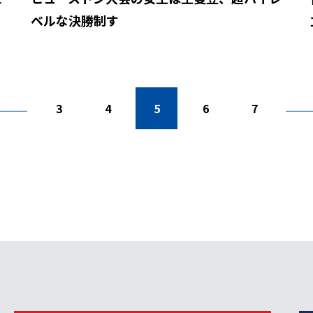
ベルな決勝制す
3
4
5
6
7