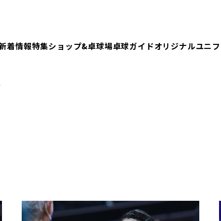
新着情報
特集
ショップ&卓球場
卓球ガイド
オリジナルユニフ
合