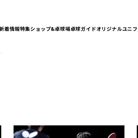
新着情報
特集
ショップ&卓球場
卓球ガイド
オリジナルユニフ
合