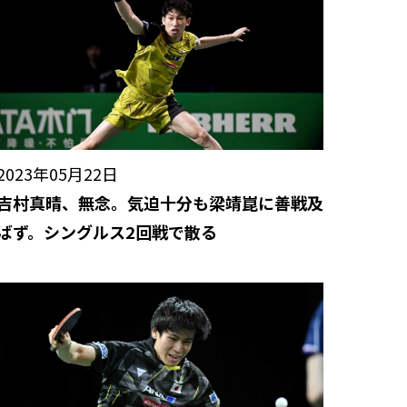
2023年05月22日
吉村真晴、無念。気迫十分も梁靖崑に善戦及
ばず。シングルス2回戦で散る