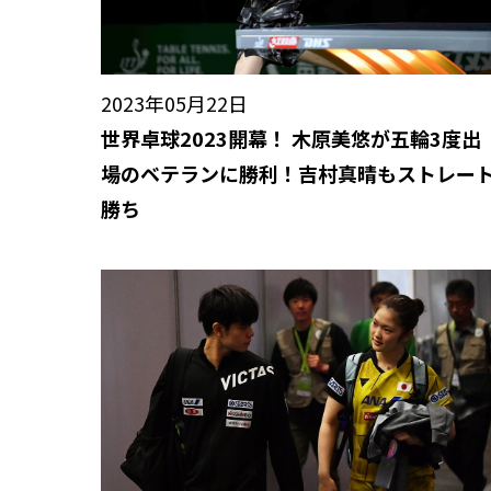
2023年05月22日
世界卓球2023開幕！ 木原美悠が五輪3度出
場のベテランに勝利！吉村真晴もストレー
勝ち