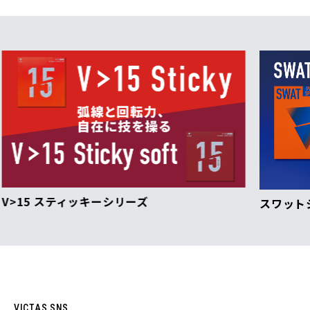
スワットシリーズ
VI
VICTAS SNS