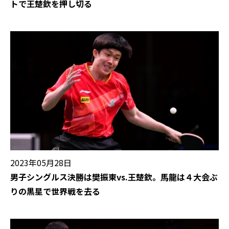
トで王楚欽を押し切る
2023年05月28日
男子シングルス決勝は樊振東vs.王楚欽。馬龍は４大会ぶ
りの黒星で世界戦を去る