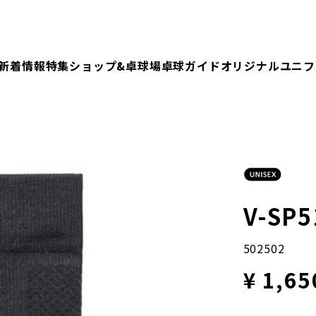
新着情報
特集
ショップ&卓球場
卓球ガイド
オリジナルユニフ
V-S
502502
¥ 1,65