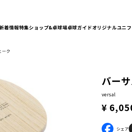
新着情報
特集
ショップ&卓球場
卓球ガイド
オリジナルユニフ
ェーク
バーサ
versal
¥ 6,05
シェア