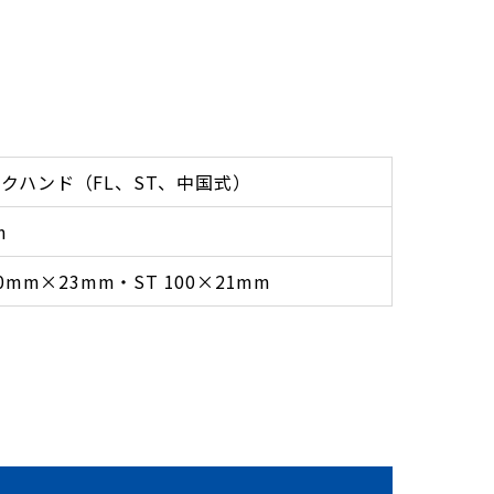
クハンド（FL、ST、中国式）
m
00mm×23mm・ST 100×21mm