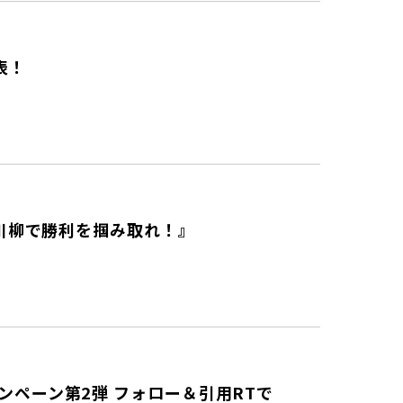
表！
S川柳で勝利を掴み取れ！』
ペーン第2弾 フォロー＆引用RTで